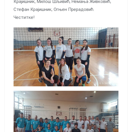
Крајишник, Милош Шљивић, Немања Живковић,
Стефан Крајишник, Огњен Прерадовић.
Честитке!