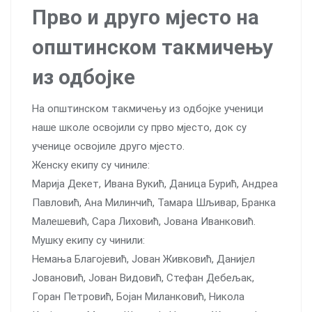
Прво и друго мјесто на
општинском такмичењу
из одбојке
На општинском такмичењу из одбојке ученици
наше школе освојили су прво мјесто, док су
ученице освојиле друго мјесто.
Женску екипу су чиниле:
Марија Декет, Ивана Вукић, Даница Бурић, Андреа
Павловић, Ана Милинчић, Тамара Шљивар, Бранка
Малешевић, Сара Лиховић, Јована Иванковић.
Мушку екипу су чинили:
Немања Благојевић, Јован Живковић, Данијел
Јовановић, Јован Видовић, Стефан Дебељак,
Горан Петровић, Бојан Миланковић, Никола