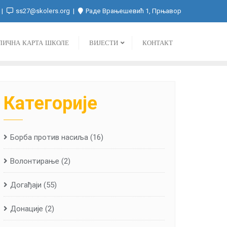
ss27@skolers.org
Раде Врањешевић 1, Прњавор
ЛИЧНА КАРТА ШКОЛЕ
ВИЈЕСТИ
КОНТАКТ
Категорије
Борба против насиља
(16)
Волонтирање
(2)
Догађаји
(55)
Донације
(2)