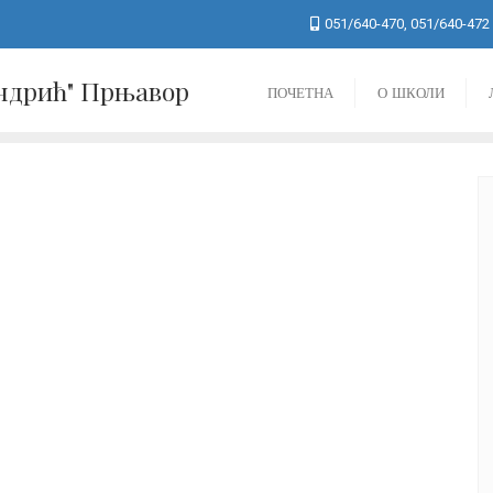
051/640-470, 051/640-472
Андрић" Прњавор
ПОЧЕТНА
О ШКОЛИ