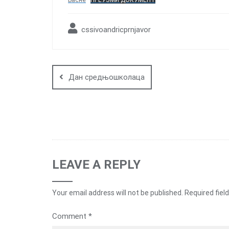
Басне
ПРЕУЗМИ ДОКУМЕНТ
cssivoandricprnjavor
Post
navigation
Дан средњошколаца
LEAVE A REPLY
Your email address will not be published.
Required fiel
Comment
*