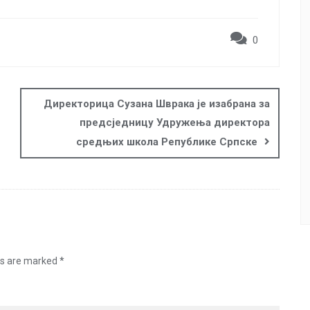
0
Директорица Сузана Шврака је изабрана за
предсједницу Удружења директора
средњих школа Републике Српске
ds are marked
*