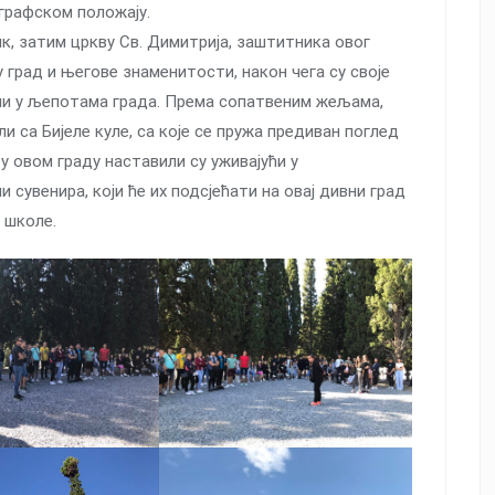
графском положају.
к, затим цркву Св. Димитрија, заштитника овог
 град и његове знаменитости, након чега су своје
ли у љепотама града. Према сопатвеним жељама,
и са Бијеле куле, са које се пружа предиван поглед
 у овом граду наставили су уживајући у
 сувенира, који ће их подсјећати на овај дивни град
 школе.