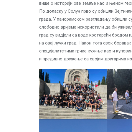
више о историји ове земље као и њеном гео
По доласку у Солун прво су обишли Зејтинли
града. У панорамском разгледању обишли су
слободно вријеме искористили да би ужива
град су видјели са воде крстарећи бродом ил
на овај лучки град. Након тога свок боравак
специјалитетима грчке кухиње као и куповини
и предивно дружење са својим другарима из