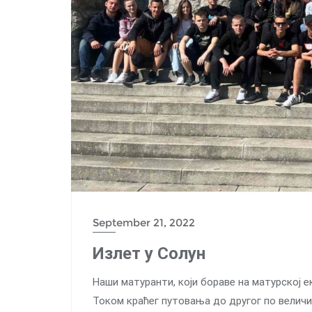
September 21, 2022
Излет у Солун
Наши матуранти, који бораве на матурској екс
Током краћег путовања до другог по величини