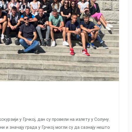
курзији у Грчкој, дан су провели на излету у Солуну.
 и значају града у Грчкој могли су да сазнају нешто