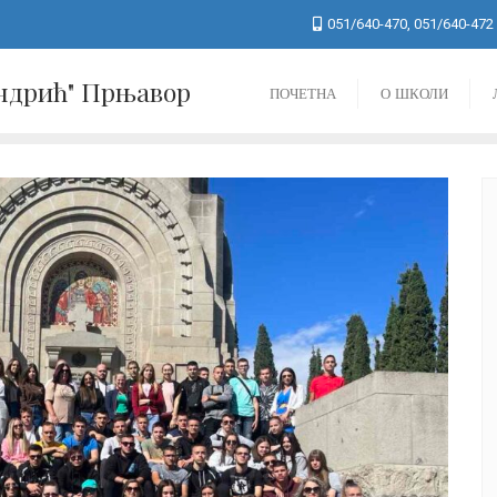
051/640-470, 051/640-472
Андрић" Прњавор
ПОЧЕТНА
О ШКОЛИ