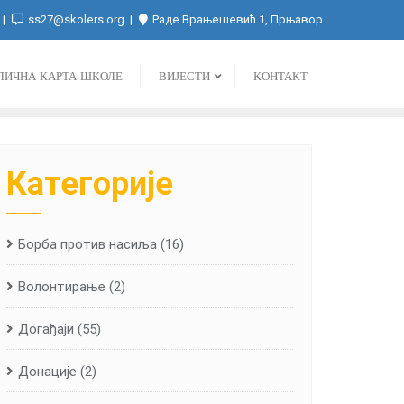
ss27@skolers.org
Раде Врањешевић 1, Прњавор
ЛИЧНА КАРТА ШКОЛЕ
ВИЈЕСТИ
КОНТАКТ
Категорије
Борба против насиља
(16)
Волонтирање
(2)
Догађаји
(55)
Донације
(2)