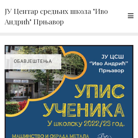
Skip
ЈУ Центар средњих школа "Иво
to
Андрић" Прњавор
content
ОБАВЈЕШТЕЊА