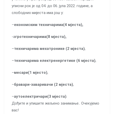
уписни рок је од 04. до 06. јула 2022. године, а
слободних мијеста има још у:
–
економским техничарима(4 мјеста),
-а
гротехничарима(8 мјеста),
–
техничарима мехатронике (2 мјеста)
,
–
техничарима електренергетике (6 мјеста)
,
–
месари(1 мјесто)
,
–
бравари-заваривачи (2 мјеста)
,
–
аутоелектричари(3 мјеста)
.
Дођите и упишите жељено занимање.. Очекујемо
вас!