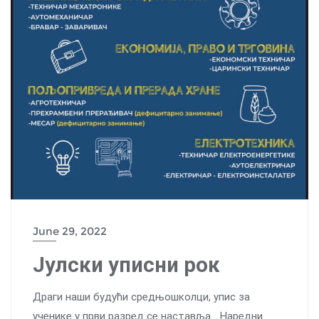
June 29, 2022
Јулски уписни рок
Драги наши будући средњошколци, упис за
ученике у први разред се наставља… Наредни