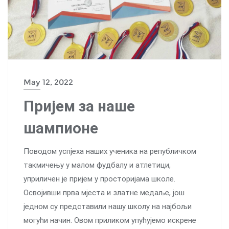
May 12, 2022
Пријем за наше
шампионе
Поводом успјеха наших ученика на републичком
такмичењу у малом фудбалу и атлетици,
уприличен је пријем у просторијама школе.
Освојивши прва мјеста и златне медаље, још
једном су представили нашу школу на најбољи
могући начин. Овом приликом упућујемо искрене