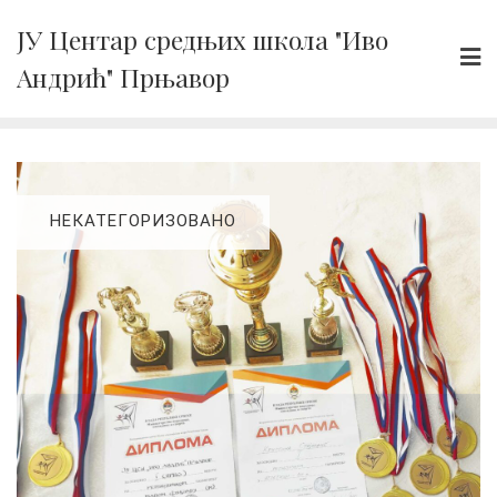
Skip
ЈУ Центар средњих школа "Иво
to
Андрић" Прњавор
content
НЕКАТЕГОРИЗОВАНО