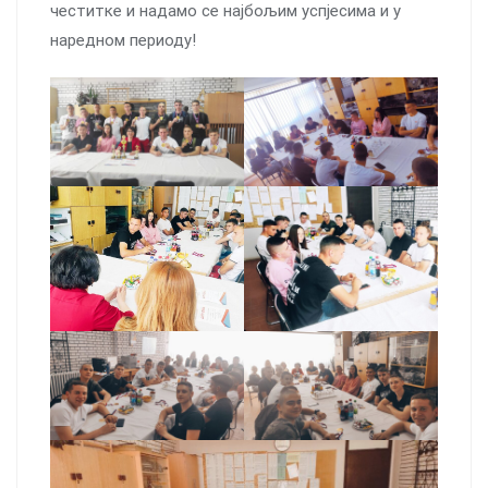
честитке и надамо се најбољим успјесима и у
наредном периоду!