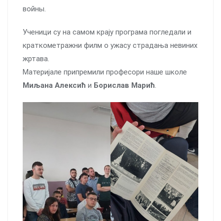
войны.
Ученици су на самом крају програма погледали и
краткометражни филм о ужасу страдања невиних
жртава.
Материјале припремили професори наше школе
Миљана Алексић
и
Борислав Марић
.