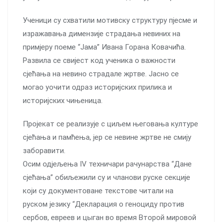
Ученици су схватили мотивску структуру пјесме и
изражавања димензије страдања невиних на
примјеру поеме “Јама” Ивана Горана Ковачића.
Развила се свијест код ученика о важности
сјећања на невино страдале жртве. Јасно се
могао уочити одраз историјских прилика и
историјских чињеница.
Пројекат се реализује с циљем његовања културе
сјећања и памћења, јер се невине жртве не смију
заборавити.
Осим одјељења IV техничари рачунарства “Дане
сјећања” обиљежили су и чланови руске секције
који су документоване текстове читали на
руском језику “Декларация о геноциду против
сербов, евреев и цыган во время Второй мировой