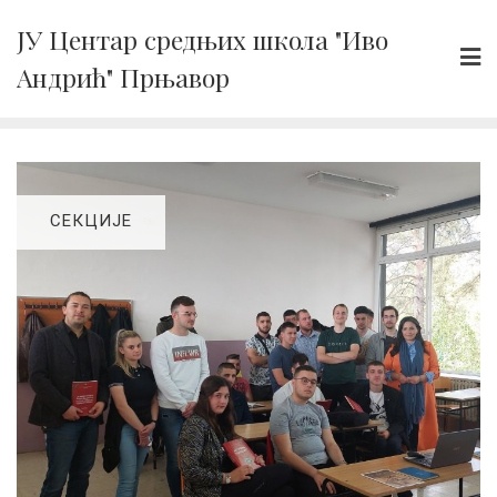
Skip
ЈУ Центар средњих школа "Иво
to
Андрић" Прњавор
content
СЕКЦИЈЕ