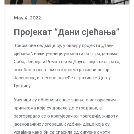
May 4, 2022
Пројекат “Дани сјећања”
Током ове седмице су, у оквиру пројекта „Дани
сјећања“, наши ученици упознати са страдањима
Срба, Јевреја и Рома током Другог свјетског рата,
посeбно с освртом на концентрациони логор
Јасеновац и његово највеће стратиште Доњу
Градину.
Ученици су обновили своје знање о историјским
приликама које су довеле до страдања, а
разговарало се о крагујевачкој трагедији, животу
јасеновачких логораша, судбини дјеце која су
усвајана како би се спасила од сигурне смрти…