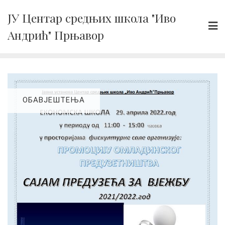
Skip
ЈУ Центар средњих школа "Иво
to
Андрић" Прњавор
content
ОБАВЈЕШТЕЊА