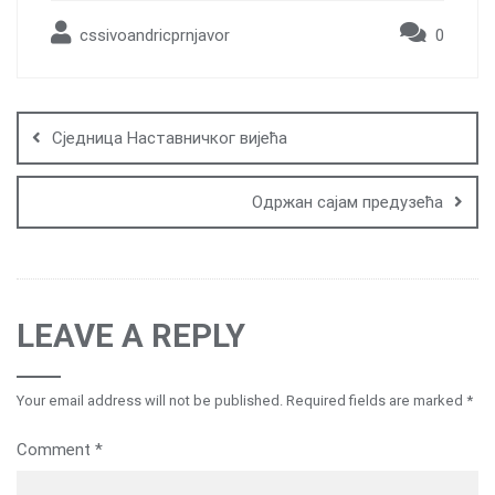
cssivoandricprnjavor
0
Post
navigation
Сједница Наставничког вијећа
Одржан сајам предузећа
LEAVE A REPLY
Your email address will not be published.
Required fields are marked
*
Comment
*