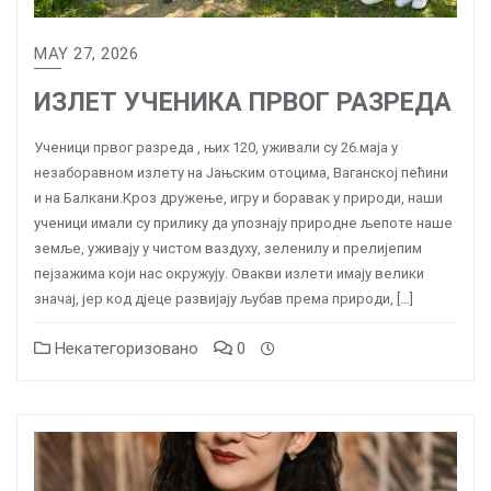
MAY 27, 2026
ИЗЛЕТ УЧЕНИКА ПРВОГ РАЗРЕДА
Ученици првог разреда , њих 120, уживали су 26.маја у
незаборавном излету на Јањским отоцима, Ваганској пећини
и на Балкани.Кроз дружење, игру и боравак у природи, наши
ученици имали су прилику да упознају природне љепоте наше
земље, уживају у чистом ваздуху, зеленилу и прелијепим
пејзажима који нас окружују. Овакви излети имају велики
значај, јер код дјеце развијају љубав према природи, […]
Некатегоризовано
0