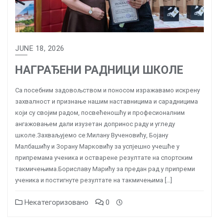
JUNE 18, 2026
НАГРАЂЕНИ РАДНИЦИ ШКОЛЕ
Са посебним задовољством и поносом изражавамо искрену
захвалност и признање нашим наставницима и сарадницима
који су својим радом, посвећеношћу и професионалним
ангажовањем дали изузетан допринос раду и угледу
школе.Захваљујемо се:Милану Вученовићу, Бојану
Малбашићу и Зорану Марковићу за успјешно учешће у
припремама ученика и остварене резултате на спортским
такмичењима.Бориславу Марићу за предан рад у припреми
ученика и постигнуте резултате на такмичењима […]
Некатегоризовано
0