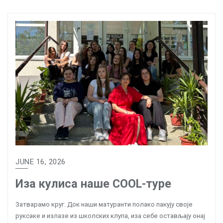
JUNE 16, 2026
Иза кулиса наше COOL-туре
Затварамо круг. Док наши матуранти полако пакују своје
руксаке и излазе из школских клупа, иза себе остављају онај