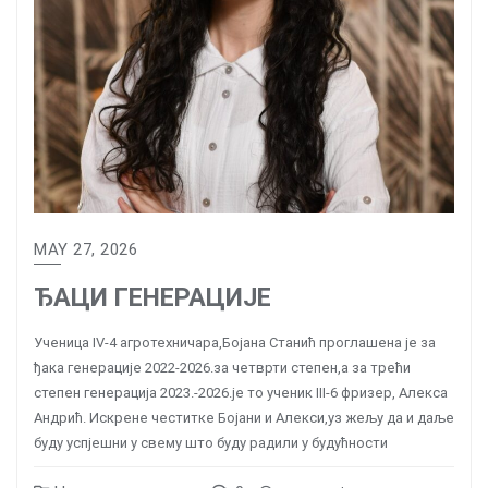
MAY 27, 2026
ЂАЦИ ГЕНЕРАЦИЈЕ
Ученица IV-4 агротехничара,Бојана Станић проглашена је за
ђака генерације 2022-2026.за четврти степен,а за трећи
степен генерација 2023.-2026.је то ученик III-6 фризер, Алекса
Андрић. Искрене честитке Бојани и Алекси,уз жељу да и даље
буду успјешни у свему што буду радили у будућности