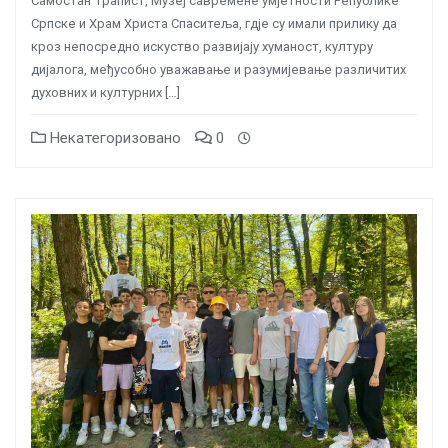
Самостан Трапист, Музеј савремене умјетности Републике
Српске и Храм Христа Спаситеља, гдје су имали прилику да
кроз непосредно искуство развијају хуманост, културу
дијалога, међусобно уважавање и разумијевање различитих
духовних и културних […]
Некатегоризовано
0