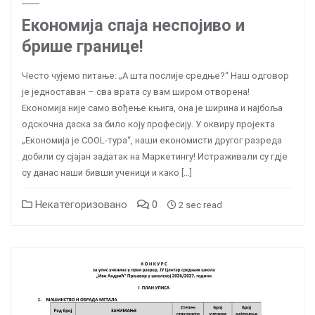
Економија спаја неспојиво и
брише границе!
Често чујемо питање: „А шта послије средње?“ Наш одговор
је једноставан – сва врата су вам широм отворена!
Економија није само вођење књига, она је ширина и најбоља
одскочна даска за било коју професију. У оквиру пројекта
„Економија је COOL-тура“, наши економисти другог разреда
добили су сјајан задатак на Маркетингу! Истраживали су гдје
су данас наши бивши ученици и како […]
Некатегоризовано
0
2 sec read