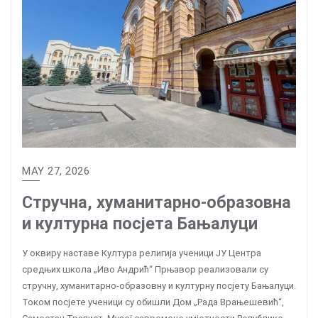
MAY 27, 2026
Стручна, хуманитарно-образовна
и културна посјета Бањалуци
У оквиру наставе Култура религија ученици ЈУ Центра
средњих школа „Иво Андрић“ Прњавор реализовали су
стручну, хуманитарно-образовну и културну посјету Бањалуци.
Током посјете ученици су обишли Дом „Рада Врањешевић“,