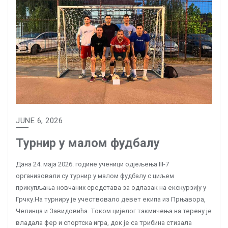
JUNE 6, 2026
Турнир у малом фудбалу
Дана 24. маја 2026. године ученици одјељења III-7
организовали су турнир у малом фудбалу с циљем
прикупљања новчаних средстава за одлазак на екскурзију у
Грчку.На турниру је учествовало девет екипа из Прњавора,
Челинца и Завидовића. Током цијелог такмичења на терену је
владала фер и спортска игра, док је са трибина стизала