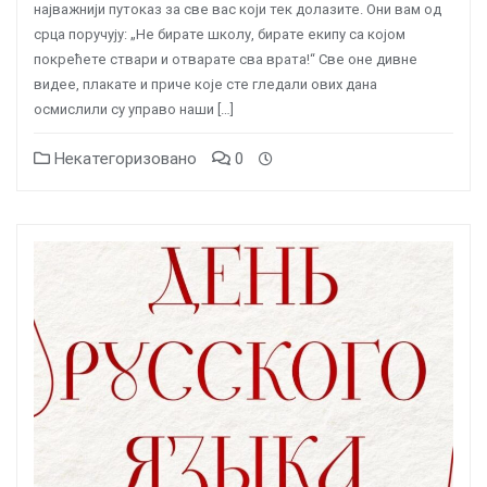
најважнији путоказ за све вас који тек долазите. Они вам од
срца поручују: „Не бирате школу, бирате екипу са којом
покрећете ствари и отварате сва врата!“ Све оне дивне
видее, плакате и приче које сте гледали ових дана
осмислили су управо наши […]
Некатегоризовано
0