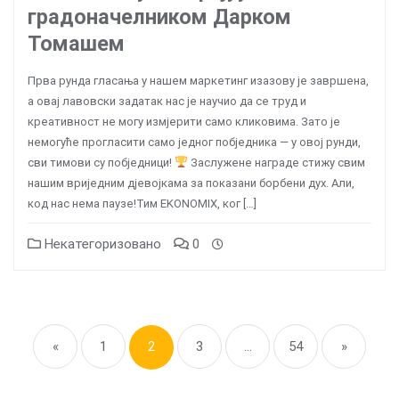
градоначелником Дарком
Томашем
Прва рунда гласања у нашем маркетинг изазову је завршена,
а овај лавовски задатак нас је научио да се труд и
креативност не могу измјерити само кликовима. Зато је
немогуће прогласити само једног побједника — у овој рунди,
сви тимови су побједници!
Заслужене награде стижу свим
нашим вриједним дјевојкама за показани борбени дух. Али,
код нас нема паузе!Тим EKONOMIX, ког […]
Некатегоризовано
0
Posts
pagination
«
1
2
3
…
54
»