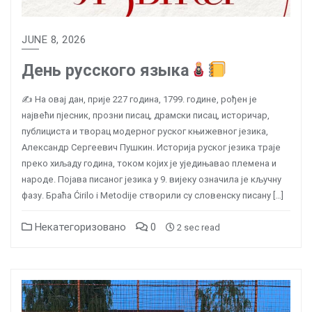
JUNE 8, 2026
День русского языка
✍️ На овај дан, прије 227 година, 1799. године, рођен је
највећи пјесник, прозни писац, драмски писац, историчар,
публициста и творац модерног руског књижевног језика,
Александр Сергеевич Пушкин. Историја руског језика траје
преко хиљаду година, током којих је уједињавао племена и
народе. Појава писаног језика у 9. вијеку означила је кључну
фазу. Браћа Ćirilo i Metodije створили су словенску писану […]
Некатегоризовано
0
2 sec read