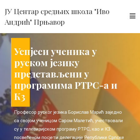
Skip
ЈУ Центар средњих школа "Иво
to
Андрић" Прњавор
content
си ученика у
Ученица и професор
Успје
м језику
наше школе на
руско
тављени у
прослави празника
предс
кт
амима РТРС-а и
„Алые паруса“ у Сан
прогр
Петербургу
К3
их
ског језика Борислав Марић заједно
Поводом једног од најљепших и најпознатиј
Професор ру
е
ченицом Саром Малетић, учествовали
руских празника, „Алые паруса“ ученица наш
са својом у
ика
ијском програму РТРС, као и К3
школе Сара Малетић и професор руског јез
су у телевиз
ургу,
посјети делегације Републике Српске
Борислав Марић боравили су у Санкт Петерб
посвећеном 