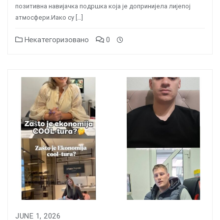
позитивна навијачка подршка која је допринијела лијепој
атмосфери.Иако су […]
Некатегоризовано
0
JUNE 1, 2026