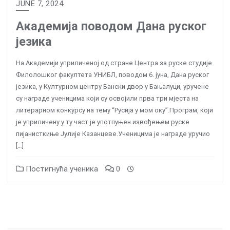
JUNE 7, 2024
Академија поводом Дана руског
језика
На Академији уприличеној од стране Центра за руске студије
Филолошког факултета УНИБЛ, поводом 6. јуна, Дана руског
језика, у Културном центру Бански двор у Бањалуци, уручене
су награде ученицима који су освојили прва три мјеста на
литерарном конкурсу на тему “Русија у мом оку”.Програм, који
је уприличену у ту част је употпуњен извођењем руске
пијанисткиње Јулије Казанцеве.Ученицима је награде уручио
[…]
Постигнућа ученика
0