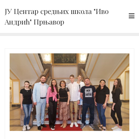
Skip
ЈУ Центар средњих школа "Иво
to
Андрић" Прњавор
content