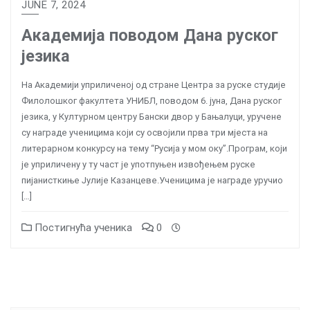
JUNE 7, 2024
Академија поводом Дана руског
језика
На Академији уприличеној од стране Центра за руске студије
Филолошког факултета УНИБЛ, поводом 6. јуна, Дана руског
језика, у Културном центру Бански двор у Бањалуци, уручене
су награде ученицима који су освојили прва три мјеста на
литерарном конкурсу на тему “Русија у мом оку”.Програм, који
је уприличену у ту част је употпуњен извођењем руске
пијанисткиње Јулије Казанцеве.Ученицима је награде уручио
[…]
Постигнућа ученика
0