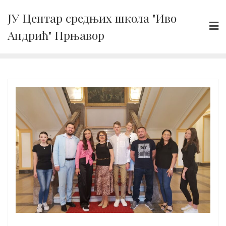
Skip
ЈУ Центар средњих школа "Иво
to
Андрић" Прњавор
content