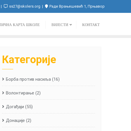
ss27@skolers.org
Раде Врањешевић 1, Прњавор
ЛИЧНА КАРТА ШКОЛЕ
ВИЈЕСТИ
КОНТАКТ
Категорије
Борба против насиља
(16)
Волонтирање
(2)
Догађаји
(55)
Донације
(2)