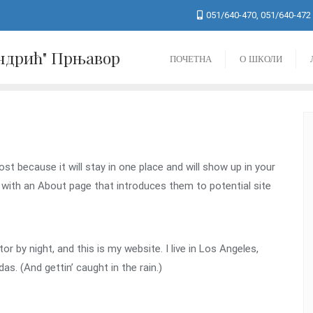
051/640-470, 051/640-472
Андрић" Прњавор
ПОЧЕТНА
О ШКОЛИ
ost because it will stay in one place and will show up in your
 with an About page that introduces them to potential site
or by night, and this is my website. I live in Los Angeles,
as. (And gettin’ caught in the rain.)