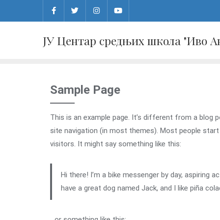
Skip
to
content
ЈУ Центар средњих школа "Иво 
Sample Page
This is an example page. It’s different from a blog p
site navigation (in most themes). Most people start
visitors. It might say something like this:
Hi there! I’m a bike messenger by day, aspiring act
have a great dog named Jack, and I like piña colad
…or something like this: