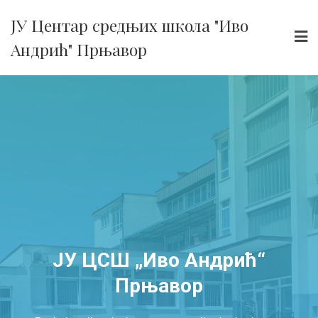
ЈУ Центар средњих школа "Иво
Андрић" Прњавор
ЈУ ЦСШ „Иво Андрић“
Прњавор