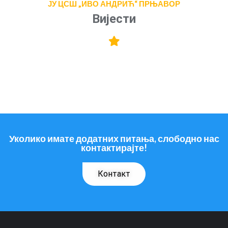
ЈУ ЦСШ „ИВО АНДРИЋ“ ПРЊАВОР​
Вијести
Уколико имате додатних питања, слободно нас
контактирајте!
Контакт