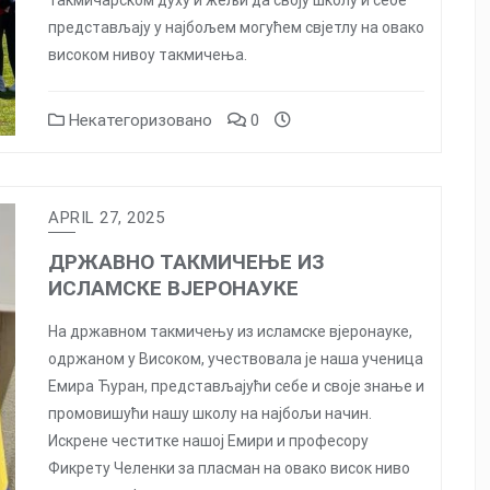
такмичарском духу и жељи да своју школу и себе
представљају у најбољем могућем свјетлу на овако
високом нивоу такмичења.
Некатегоризовано
0
APRIL 27, 2025
ДРЖАВНО ТАКМИЧЕЊЕ ИЗ
ИСЛАМСКЕ ВЈЕРОНАУКЕ
На државном такмичењу из исламске вјеронауке,
одржаном у Високом, учествовала је наша ученица
Емира Ћуран, представљајући себе и своје знање и
промовишући нашу школу на најбољи начин.
Искрене честитке нашој Емири и професору
Фикрету Челенки за пласман на овако висок ниво