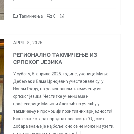
Такмичења
0
APRIL 8, 2025
РЕГИОНАЛНО ТАКМИЧЕЊЕ ИЗ
СРПСКОГ ЈЕЗИКА
У суботу, 5. априла 2025. године, ученице Миња
Дебељак и Елма Црнојевић учествовале су, у
Новом Граду, на регионалном такмичењу из
српског језика. Честитке ученицама и
професорици Миљани Алексић на учешћу у
такмичењу и промоцији позитивних вриједности!
Како каже стара народна пословица “Од свих
добара знање је најбоље: оно се не може ни узети,
ни дати, ни купити, ни продати, […]