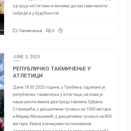
од срца честитамо и желимо да настави низати
побједе и у будућности!
Такмичења
0
JUNE 3, 2025
РЕПУБЛИЧКО ТАКМИЧЕЊЕ У
АТЛЕТИЦИ
Дана 18.05.2025.године, у Требињу, одржано је
републичко такмичење у атлетици, на коме је
наша школа имала два представника, Срђана
Станишића, у дисциплини трчање на 1000 метара
и Марију Малешевић, у дисциплини трчање на 800
метара. Хвала ученицима на показаном