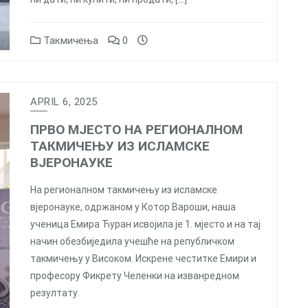
Такмичења
0
APRIL 6, 2025
ПРВО МЈЕСТО НА РЕГИОНАЛНОМ
ТАКМИЧЕЊУ ИЗ ИСЛАМСКЕ
ВЈЕРОНАУКЕ
На регионалном такмичењу из исламске
вјеронауке, одржаном у Котор Вароши, наша
ученица Емира Ћуран исвојила је 1. мјесто и на тај
начин обезбиједила учешће на републичком
такмичењу у Високом. Искрене честитке Емири и
професору Фикрету Челенки на изванредном
резултату.