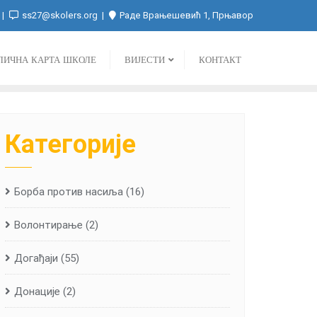
ss27@skolers.org
Раде Врањешевић 1, Прњавор
ЛИЧНА КАРТА ШКОЛЕ
ВИЈЕСТИ
КОНТАКТ
Категорије
Борба против насиља
(16)
Волонтирање
(2)
Догађаји
(55)
Донације
(2)