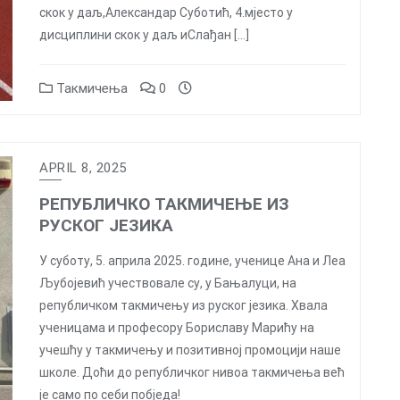
скок у даљ,Александар Суботић, 4.мјесто у
дисциплини скок у даљ иСлађан […]
Такмичења
0
APRIL 8, 2025
РЕПУБЛИЧКО ТАКМИЧЕЊЕ ИЗ
РУСКОГ ЈЕЗИКА
У суботу, 5. априла 2025. године, ученице Ана и Леа
Љубојевић учествовале су, у Бањалуци, на
републичком такмичењу из руског језика. Хвала
ученицама и професору Бориславу Марићу на
учешћу у такмичењу и позитивној промоцији наше
школе. Доћи до републичког нивоа такмичења већ
је само по себи побједа!