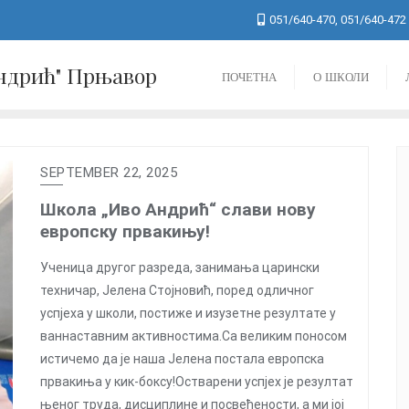
051/640-470, 051/640-472
Андрић" Прњавор
ПОЧЕТНА
О ШКОЛИ
SEPTEMBER 22, 2025
Школа „Иво Андрић“ слави нову
европску првакињу!
Ученица другог разреда, занимања царински
техничар, Јелена Стојновић, поред одличног
успјеха у школи, постиже и изузетне резултате у
ваннаставним активностима.Са великим поносом
истичемо да је наша Јелена постала европска
првакиња у кик-боксу!Остварени успјех је резултат
њеног труда, дисциплине и посвећености, а ми јој