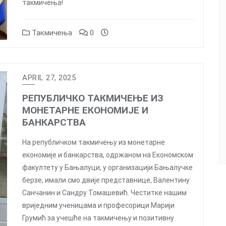
такмичења!
Такмичења
0
APRIL 27, 2025
РЕПУБЛИЧКО ТАКМИЧЕЊЕ ИЗ
МОНЕТАРНЕ ЕКОНОМИЈЕ И
БАНКАРСТВА
На републичком такмичењу из монетарне
економије и банкарства, одржаном на Економском
факултету у Бањалуци, у организацији Бањалучке
берзе, имали смо двије представнице, Валентину
Санчанин и Сандру Томашевић. Честитке нашим
вриједним ученицама и професорици Марији
Грумић за учешће на такмичењу и позитивну