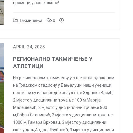
промоцију наше школе!
Такмичења
0
APRIL 24, 2025
РЕГИОНАЛНО ТАКМИЧЕЊЕ У
АТЛЕТИЦИ
На регионалном такмичењу у атлетици, одржаном
на Градском стадиону у Бањалуци, наши ученици
постигли су изванредне резултате:Здравко Васић,
2.мјесто у дисциплини трчање 100 м,Марија
Малешевић, 2.мјесто у дисциплини трчање 800
м,Срђан Станишић, 2.мјесто у дисциплини трчање
1000 м,Тамара Врховац, 3.мјесто у дисциплини
скок у даљ,Андреј Љубанић, 3.мјесто у дисциплини