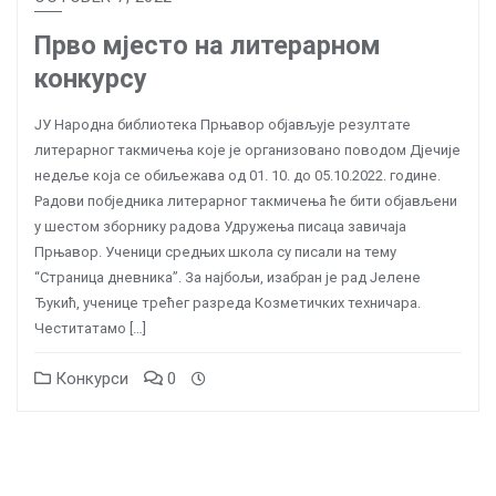
Прво мјесто на литерарном
конкурсу
ЈУ Народна библиотека Прњавор објављује резултате
литерарног такмичења које је организовано поводом Дјечије
недеље која се обиљежава од 01. 10. до 05.10.2022. године.
Радови побједника литерарног такмичења ће бити објављени
у шестом зборнику радова Удружења писаца завичаја
Прњавор. Ученици средњих школа су писали на тему
“Страница дневника”. За најбољи, изабран је рад Јелене
Ђукић, ученице трећег разреда Козметичких техничара.
Честитатамо […]
Конкурси
0