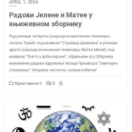
APRIL 1, 2024
Радови Јелене и Матее у
књижевном зборнику
Рад ученице четвртог разреда козметичких техничара,
Јелене Ђукић, под називом “Страница дневника” и ученице
другог разреда економских техничара, Матее Милић, под
називом “Љето у доба короне”, објављени су у Зборнику
књижевних радова Удружења писаца Прњавора “Завичајно
стиховање”. Искрене честитке Јелени и Матеи!
Креативност
0