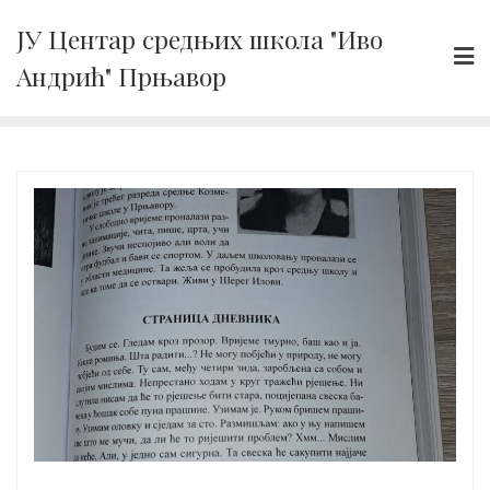
Skip
ЈУ Центар средњих школа "Иво
to
Андрић" Прњавор
content