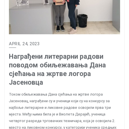
APRIL 24, 2023
Награђени литерарни радови
поводом обиљежавања Дана
сјећања на жртве логора
Јасеновца
Током обиљежавања Дана сјећања на жртве логора
Јасеновац, награђени су и ученици који су на конкурсу за
најбоље литерарне и ликовне радове освојили прва три
мјеста. Међу њима била је и Виолета Дерајић, ученица
четвртог разреда трговачких техничара, која је освојила 2.
мјесто на ликовном конкурсу, у категорији ученика средњих