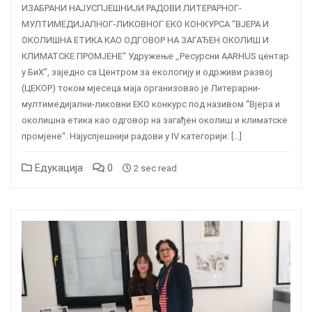
ИЗАБРАНИ НАЈУСПЈЕШНИЈИ РАДОВИ ЛИТЕРАРНОГ-
МУЛТИМЕДИЈАЛНОГ-ЛИКОВНОГ ЕКО КОНКУРСА “ВЈЕРА И
ОКОЛИШНА ЕТИКА КАО ОДГОВОР НА ЗАГАЂЕН ОКОЛИШ И
КЛИМАТСКЕ ПРОМЈЕНЕ“ Удружење ,,Ресурсни AARHUS центар
у БиХ”, заједно са Центром за екологију и одрживи развој
(ЦЕКОР) током мјесеца маја организовао је Литерарни-
мултимедијални-ликовни ЕКО конкурс под називом “Вјера и
околишна етика као одговор на загађен околиш и климатске
промјене“. Најуспјешнији радови у IV категорији: […]
Едукација
0
2 sec read