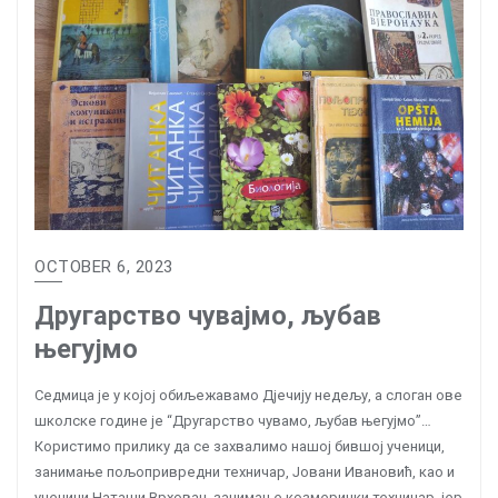
OCTOBER 6, 2023
Другарство чувајмо, љубав
његујмо
Седмица је у којој обиљежавамо Дјечију недељу, а слоган ове
школске године је “Другарство чувамо, љубав његујмо”…
Користимо прилику да се захвалимо нашој бившој ученици,
занимање пољопривредни техничар, Јовани Ивановић, као и
ученици Наташи Врховац, занимање козмерички техничар, јер