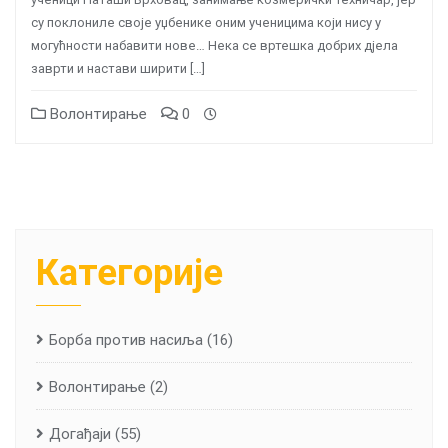
су поклониле своје уџбенике оним ученицима који нису у
могућности набавити нове… Нека се вртешка добрих дјела
заврти и настави ширити […]
Волонтирање
0
Категорије
Борба против насиља
(16)
Волонтирање
(2)
Догађаји
(55)