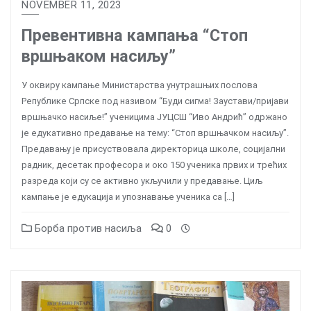
NOVEMBER 11, 2023
Превентивна кампања “Стоп
вршњаком насиљу”
У оквиру кампање Министарства унутрашњих послова
Републике Српске под називом “Буди сигма! Заустави/пријави
вршњачко насиље!” ученицима ЈУЦСШ “Иво Андрић” одржано
је едукативно предавање на тему: “Стоп вршњачком насиљу”.
Предавању је присуствовала директорица школе, социјални
радник, десетак професора и око 150 ученика првих и трећих
разреда који су се активно укључили у предавање. Циљ
кампање је едукација и упознавање ученика са […]
Борба против насиља
0