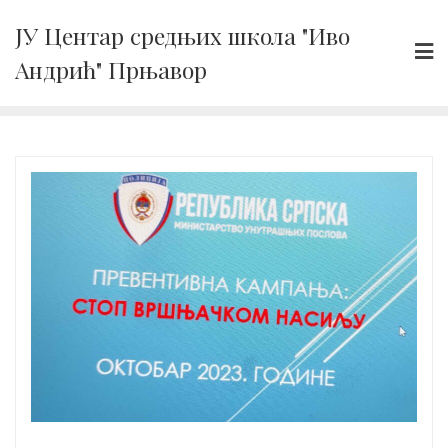
Skip
ЈУ Центар средњих школа "Иво
to
Андрић" Прњавор
content