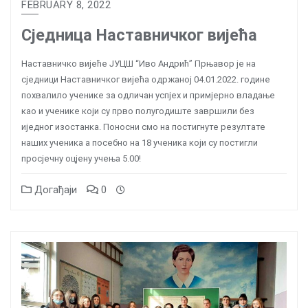
FEBRUARY 8, 2022
Сједница Наставничког вијећа
Наставничко вијеће ЈУЦШ “Иво Андрић” Прњавор је на
сједници Наставничког вијећа одржаној 04.01.2022. године
похвалило ученике за одличан успјех и примјерно владање
као и ученике који су прво полугодиште завршили без
иједног изостанка. Поносни смо на постигнуте резултате
наших ученика a посебно на 18 ученика који су постигли
просјечну оцјену учења 5.00!
Догађаји
0