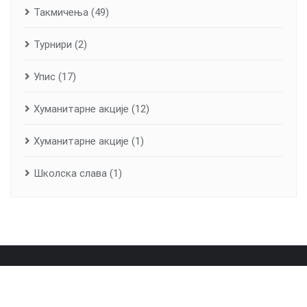
Такмичења
(49)
Турнири
(2)
Упис
(17)
Хуманитарне aкције
(12)
Хуманитарне акције
(1)
Школска слава
(1)
Почетна
О школи
Лична карта школе
Вијести
Контакт