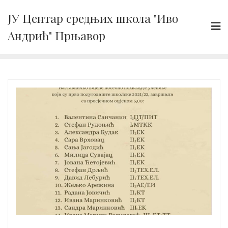
Skip
ЈУ Центар средњих школа "Иво
to
Андрић" Прњавор
content