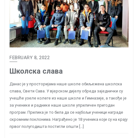
FEBRUARY 8, 2022
Школска слава
Данас је у просторијама наше школе обиљежена школска
слава, Свети Сава. У вјерском дијелу обреда заједнички су
учешће узеле колеге из наше школе и Гимназије, а такође је
за ученике и раднике наше школе уприличен пригодан
програм. Прилика је то била да се најбољи ученици награде
скромним поклонима. Награђено је 18 ученика који су на крају
првог полугодишта постигли општи […]