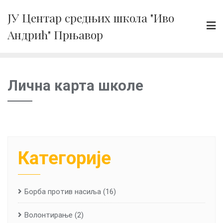
Skip
ЈУ Центар средњих школа "Иво
to
Андрић" Прњавор
content
Лична карта школе
Категорије
Борба против насиља
(16)
Волонтирање
(2)