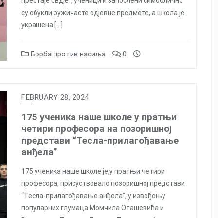
престаје овдје”, ученици и запослени симболично
су обукли ружичасте одјевне предмете, а школа је
украшена […]
Борба против насиља
0
FEBRUARY 28, 2024
175 ученика наше школе у пратњи
четири професора на позоришној
представи “Тесла-прилагођавање
анђела”
175 ученика наше школе је,у пратњи четири
професора, присуствовало позоришној представи
“Тесла-прилагођавање анђела”, у извођењу
популарних глумаца Момчила Оташевића и