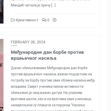
Мандић читала је причу […]
Креативност
0
FEBRUARY 28, 2024
Међународни дан борбе против
вршњачког насиља
Данас обиљежавамо Међународни дан борбе
против вршњачког насиља, важан подсјетник на
потребу за борбу против свих облика насиља међу
младима. Савјет ученика низом активности
обиљежио је овај важан датум. На улазним
вратима школе, као и на вратима свих учионица,
налијепљени су плакати са поруком “Насиље