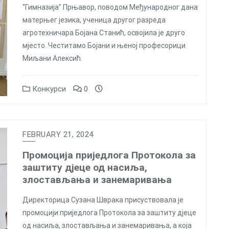
“Гимназија” Прњавор, поводом Међународног дана
матерњег језика, ученица другог разреда
агротехничара Бојана Станић, освојила је друго
мјесто. Честитамо Бојани и њеној професорици
Миљани Алексић.
Конкурси
0
FEBRUARY 21, 2024
Промоција приједлога Протокола за
заштиту дјеце од насиља,
злостављања и занемаривања
Директорица Сузана Шврака присуствовала је
промоцији приједлога Протокола за заштиту дјеце
од насиља, злостављања и занемаривања, а која