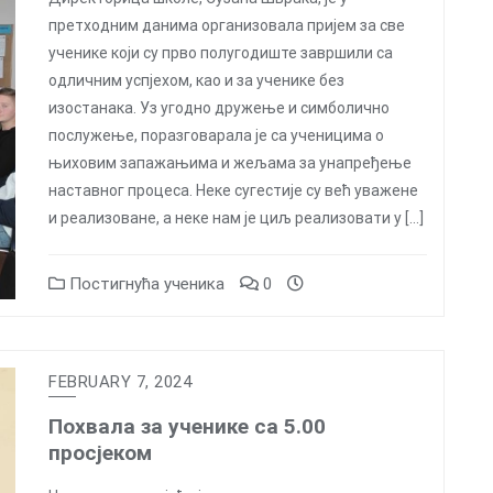
претходним данима организовала пријем за све
ученике који су прво полугодиште завршили са
одличним успјехом, као и за ученике без
изостанака. Уз угодно дружење и симболично
послужење, поразговарала је са ученицима о
њиховим запажањима и жељама за унапређење
наставног процеса. Неке сугестије су већ уважене
и реализоване, а неке нам је циљ реализовати у […]
Постигнућа ученика
0
FEBRUARY 7, 2024
Похвала за ученике са 5.00
просјеком