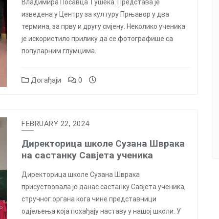
Владимира Посавца Тушека. Представа је
изведена у Центру за културу Прњавор у два
термина, за прву и другу смјену. Неколико ученика
је искористило прилику да се фотографише са
популарним глумцима.
Догађаји
0
FEBRUARY 22, 2024
Директорица школе Сузана Шврака
на састанку Савјета ученика
Директорица школе Сузана Шврака
присуствовала је данас састанку Савјета ученика,
стручног органа кога чине представници
одјељења која похађају наставу у нашој школи. У