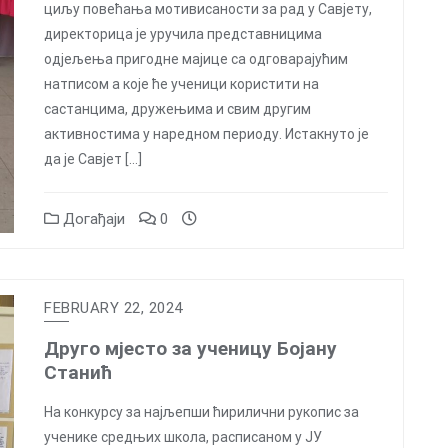
циљу повећања мотивисаности за рад у Савјету,
директорица је уручила представницима
одјељења пригодне мајице са одговарајућим
натписом а које ће ученици користити на
састанцима, дружењима и свим другим
активностима у наредном периоду. Истакнуто је
да је Савјет […]
Догађаји
0
FEBRUARY 22, 2024
Друго мјесто за ученицу Бојану
Станић
На конкурсу за најљепши ћирилични рукопис за
ученике средњих школа, расписаном у ЈУ