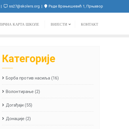
ss27@skolers.org
Раде Врањешевић 1, Прњавор
ЛИЧНА КАРТА ШКОЛЕ
ВИЈЕСТИ
КОНТАКТ
Категорије
Борба против насиља
(16)
Волонтирање
(2)
Догађаји
(55)
Донације
(2)