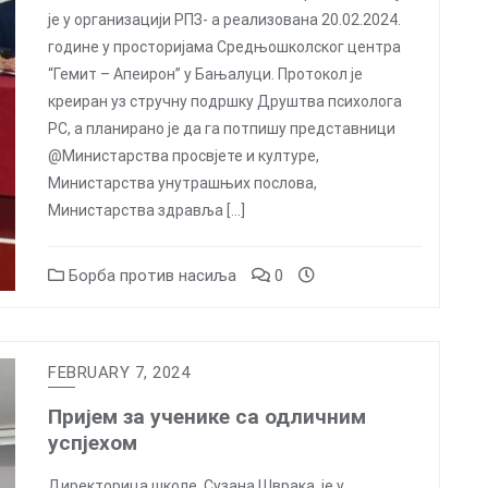
је у организацији РПЗ- а реализована 20.02.2024.
године у просторијама Средњошколског центра
“Гемит – Апеирон” у Бањалуци. Протокол је
креиран уз стручну подршку Друштва психолога
РС, а планирано је да га потпишу представници
@Министарства просвјете и културе,
Министарства унутрашњих послова,
Министарства здравља […]
Борба против насиља
0
FEBRUARY 7, 2024
Пријем за ученике са одличним
успјехом
Директорица школе, Сузана Шврака, је у