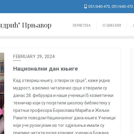
051/640-470, 051/640-472
Андрић" Прњавор
ПОЧЕТНА
О ШКОЛИ
FEBRUARY 29, 2024
Национални дан књиге
Кад отвориш књигу, отвори се срце“, каже једна
мудрост, а велико читалачко срце отворили су
данас 28. фебруара и наши ученици I5 козметички
техничар који су посјетили школску библиотеку у
пратњи професора Борислава Марића и Жељке
Раките поводом Националног дана књиге.Ученици
који уче руски језик из тог одjељења имали су
прилике читати руске класике, ученица Божана